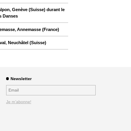
lpon, Genève (Suisse) durant le
os Danses
emasse, Annemasse (France)
val, Neuchâtel (Suisse)
Newsletter
Je m’abonne!