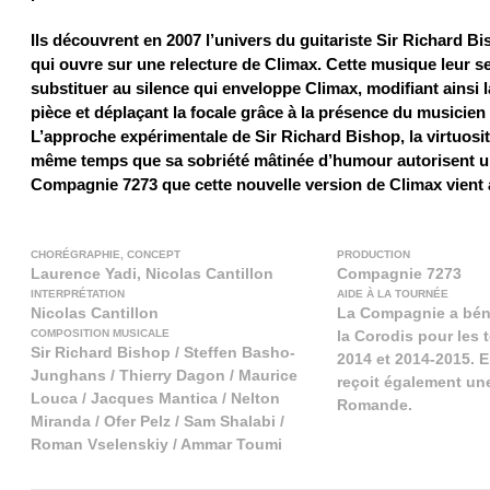
Ils découvrent en 2007 l’univers du guitariste Sir Richard B
qui ouvre sur une relecture de Climax. Cette musique leur 
substituer au silence qui enveloppe Climax, modifiant ainsi l
pièce et déplaçant la focale grâce à la présence du musicien
L’approche expérimentale de Sir Richard Bishop, la virtuosit
même temps que sa sobriété mâtinée d’humour autorisent un
Compagnie 7273 que cette nouvelle version de Climax vient a
CHORÉGRAPHIE, CONCEPT
PRODUCTION
Laurence Yadi, Nicolas Cantillon
Compagnie 7273
INTERPRÉTATION
AIDE À LA TOURNÉE
Nicolas Cantillon
La Compagnie a béné
COMPOSITION MUSICALE
la Corodis pour les 
Sir Richard Bishop / Steffen Basho-
2014 et 2014-2015. E
Junghans / Thierry Dagon / Maurice
reçoit également une
Louca / Jacques Mantica / Nelton
Romande.
Miranda / Ofer Pelz / Sam Shalabi /
Roman Vselenskiy / Ammar Toumi