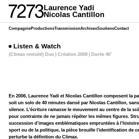
Laurence Yadi
Nicolas Cantillon
Compagnie
Productions
Transmission
Archives
Soutiens
Contact
Listen & Watch
(Climax revisité) Duo | Création 2009 | Durée 40’
En 2006, Laurence Yadi et Nicolas Cantillon composent la pa
soit un solo de 40 minutes dansé par Nicolas Cantillon, sans
silence. L’écriture ramasse le mouvement au centre de la sc
pour contrainte de ne jamais répéter les mêmes figures. Str
succession d’images emblématiques empruntées à l’histoire
sport ou de la politique, la pièce brouille l’identification de 
perturbe la définition du Climax.