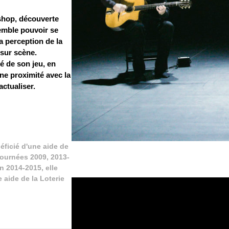
ishop, découverte
semble pouvoir se
a perception de la
 sur scène.
é de son jeu, en
e proximité avec la
ctualiser.
ficié d'une aide de
tournées 2009, 2013-
n 2014-2015, elle
 aide de la Loterie