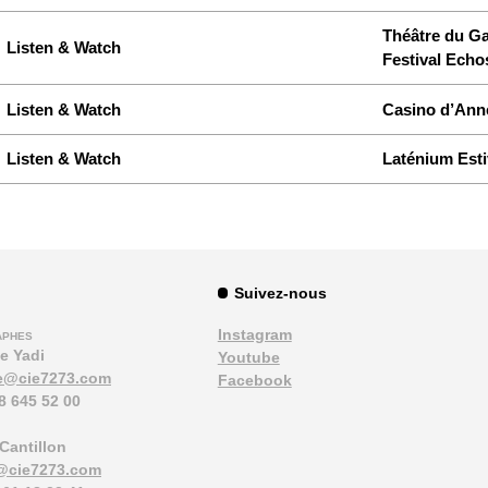
Théâtre du Ga
Listen & Watch
Festival Ech
Listen & Watch
Casino d’Ann
Listen & Watch
Laténium Esti
Suivez-nous
Instagram
APHES
e Yadi
Youtube
e@cie7273.com
Facebook
8 645 52 00
Cantillon
@cie7273.com